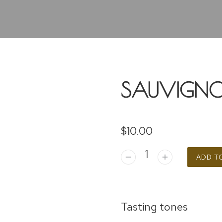
SAUVIGNO
$
10.00
ADD T
Tasting tones